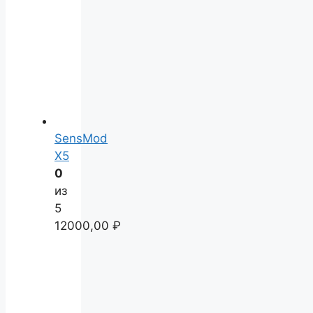
SensMod
X5
0
из
5
12000,00
₽