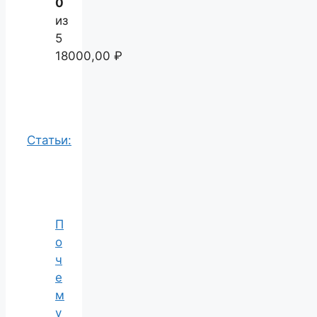
0
из
5
18000,00
₽
Статьи:
П
о
ч
е
м
у