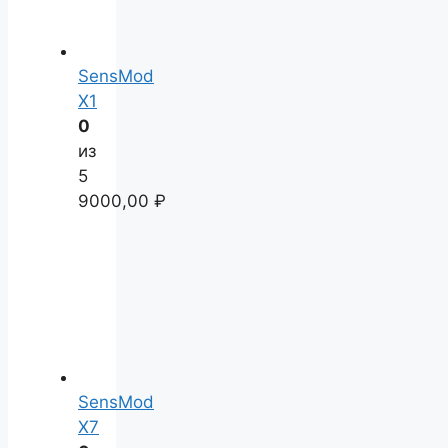
SensMod
X1
0
из
5
9000,00
₽
SensMod
X7